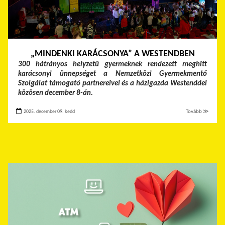
„MINDENKI KARÁCSONYA” A WESTENDBEN
300 hátrányos helyzetű gyermeknek rendezett meghitt
karácsonyi ünnepséget a Nemzetközi Gyermekmentő
Szolgálat támogató partnereivel és a házigazda Westenddel
közösen december 8-án.
2025. december 09. kedd
Tovább ≫