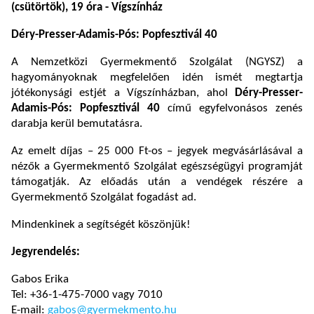
(csütörtök), 19 óra - Vígszínház
Déry-Presser-Adamis-Pós: Popfesztivál 40
A Nemzetközi Gyermekmentő Szolgálat (NGYSZ) a
hagyományoknak megfelelően idén ismét megtartja
jótékonysági estjét a Vígszínházban, ahol
Déry-Presser-
Adamis-Pós: Popfesztivál 40
című egyfelvonásos zenés
darabja kerül bemutatásra.
Az emelt díjas – 25 000 Ft-os – jegyek megvásárlásával a
nézők a Gyermekmentő Szolgálat egészségügyi programját
támogatják. Az előadás után a vendégek részére a
Gyermekmentő Szolgálat fogadást ad.
Mindenkinek a segítségét köszönjük!
Jegyrendelés:
Gabos Erika
Tel: +36-1-475-7000 vagy 7010
E-mail:
gabos@gyermekmento.hu