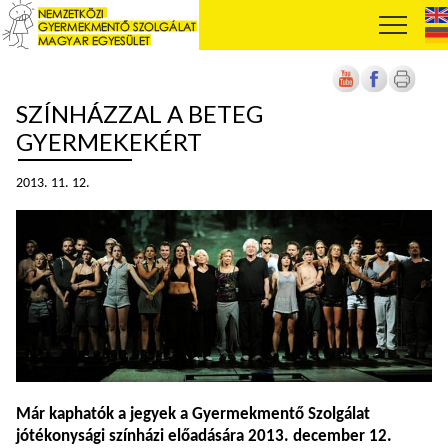
SZÍNHÁZZAL A BETEG
GYERMEKEKÉRT
2013. 11. 12.
Már kaphatók a jegyek a Gyermekmentő Szolgálat
jótékonysági színházi előadására 2013. december 12.