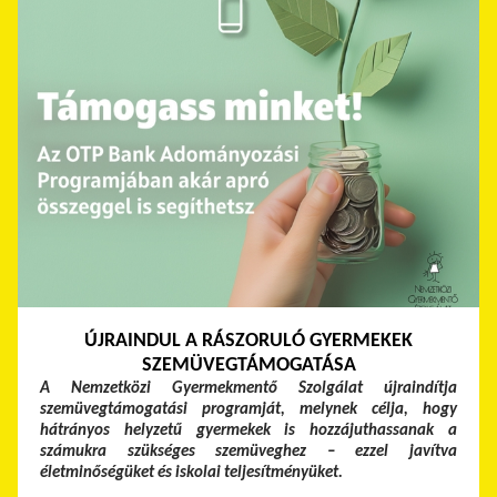
ÚJRAINDUL A RÁSZORULÓ GYERMEKEK
SZEMÜVEGTÁMOGATÁSA
A Nemzetközi Gyermekmentő Szolgálat újraindítja
szemüvegtámogatási programját, melynek célja, hogy
hátrányos helyzetű gyermekek is hozzájuthassanak a
számukra szükséges szemüveghez – ezzel javítva
életminőségüket és iskolai teljesítményüket.