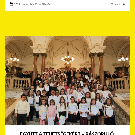
2025. november 13. csütörtök
Tovább ≫
EGYÜTT A TEHETSÉGEKÉRT – RÁSZORULÓ,