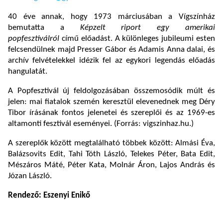
40 éve annak, hogy 1973 márciusában a Vígszínház
bemutatta a
Képzelt riport egy amerikai
popfesztiválról
című előadást. A különleges jubileumi esten
felcsendülnek majd Presser Gábor és Adamis Anna dalai, és
archív felvételekkel idézik fel az egykori legendás előadás
hangulatát.
A Popfesztivál új feldolgozásában összemosódik múlt és
jelen: mai fiatalok szemén keresztül elevenednek meg Déry
Tibor írásának fontos jelenetei és szereplői és az 1969-es
altamonti fesztivál eseményei. (Forrás: vigszinhaz.hu.)
A szereplők között megtalálható többek között: Almási Éva,
Balázsovits Edit, Tahi Tóth László, Telekes Péter, Bata Edit,
Mészáros Máté, Péter Kata, Molnár Áron, Lajos András és
Józan László.
Rendező: Eszenyi Enikő