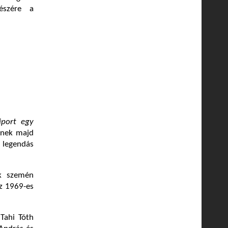
észére a
iport egy
lnek majd
i legendás
ok szemén
az 1969-es
 Tahi Tóth