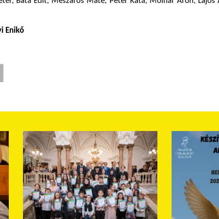
Péter, Bata Edit, Mészáros Máté, Péter Kata, Molnár Áron, Lajos
i Enikő