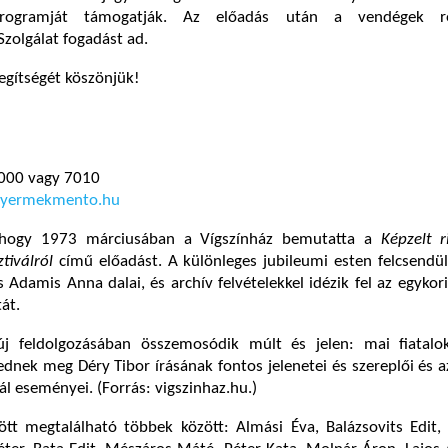
programját támogatják. Az előadás után a vendégek r
olgálat fogadást ad.
egítségét köszönjük!
7000 vagy 7010
yermekmento.hu
hogy 1973 márciusában a Vígszínház bemutatta a
Képzelt r
tiválról
című előadást. A különleges jubileumi esten felcsendü
 Adamis Anna dalai, és archív felvételekkel idézik fel az egykor
át.
 új feldolgozásában összemosódik múlt és jelen: mai fiatal
ednek meg Déry Tibor írásának fontos jelenetei és szereplői és 
ál eseményei. (Forrás: vigszinhaz.hu.)
ött megtalálható többek között: Almási Éva, Balázsovits Edit,