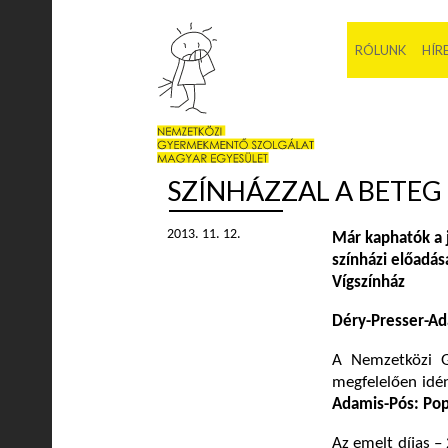
RÓLUNK
HÍR
SZÍNHÁZZAL A BETE
2013. 11. 12.
Már kaphatók a 
színházi előadás
Vígszínház
Déry-Presser-Ad
A Nemzetközi 
megfelelően idén
Adamis-Pós: Pop
Az emelt díjas –