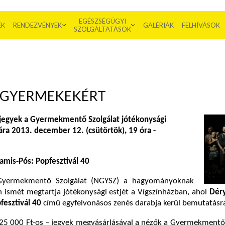
EGÉSZSÉGÜGYI
EK
RENDEZVÉNYEK
GALÉRIÁK
FELHÍVÁSOK
SZOLGÁLTATÁSOK
G GYERMEKEKÉRT
jegyek a Gyermekmentő Szolgálat jótékonysági
ára 2013. december 12. (csütörtök), 19 óra -
amis-Pós: Popfesztivál 40
Gyermekmentő Szolgálat (NGYSZ) a hagyományoknak
 ismét megtartja jótékonysági estjét a Vígszínházban, ahol
Déry
fesztivál 40
című egyfelvonásos zenés darabja kerül bemutatásr
 25 000 Ft-os – jegyek megvásárlásával a nézők a Gyermekmentő