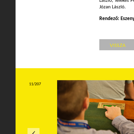
László, Telekes 
Józan László.
Rendező: Eszeny
VISSZA
11/207