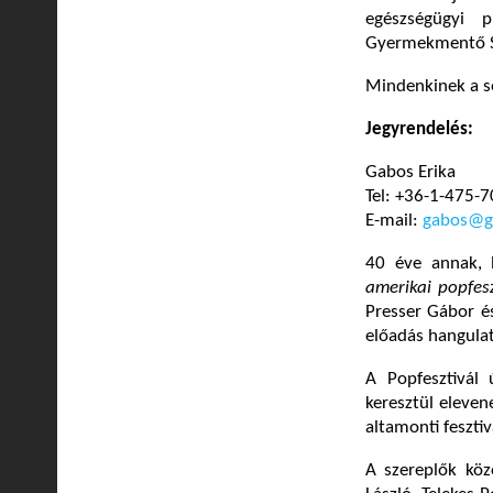
egészségügyi 
Gyermekmentő Sz
Mindenkinek a s
Jegyrendelés:
Gabos Erika
Tel: +36-1-475-
E-mail:
gabos@g
40 éve annak, 
amerikai popfesz
Presser Gábor és
előadás hangulat
A Popfesztivál
keresztül eleven
altamonti fesztiv
A szereplők köz