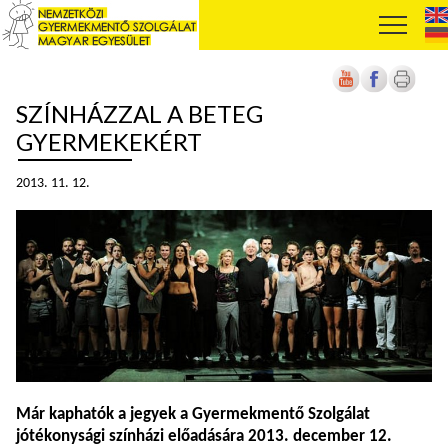
SZÍNHÁZZAL A BETEG
GYERMEKEKÉRT
2013. 11. 12.
Már kaphatók a jegyek a Gyermekmentő Szolgálat
jótékonysági színházi előadására 2013. december 12.