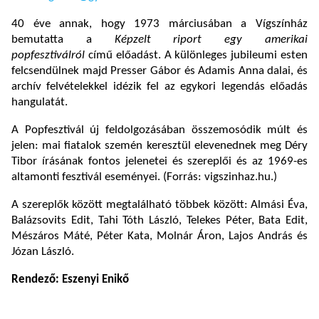
40 éve annak, hogy 1973 márciusában a Vígszínház
bemutatta a
Képzelt riport egy amerikai
popfesztiválról
című előadást. A különleges jubileumi esten
felcsendülnek majd Presser Gábor és Adamis Anna dalai, és
archív felvételekkel idézik fel az egykori legendás előadás
hangulatát.
A Popfesztivál új feldolgozásában összemosódik múlt és
jelen: mai fiatalok szemén keresztül elevenednek meg Déry
Tibor írásának fontos jelenetei és szereplői és az 1969-es
altamonti fesztivál eseményei. (Forrás: vigszinhaz.hu.)
A szereplők között megtalálható többek között: Almási Éva,
Balázsovits Edit, Tahi Tóth László, Telekes Péter, Bata Edit,
Mészáros Máté, Péter Kata, Molnár Áron, Lajos András és
Józan László.
Rendező: Eszenyi Enikő