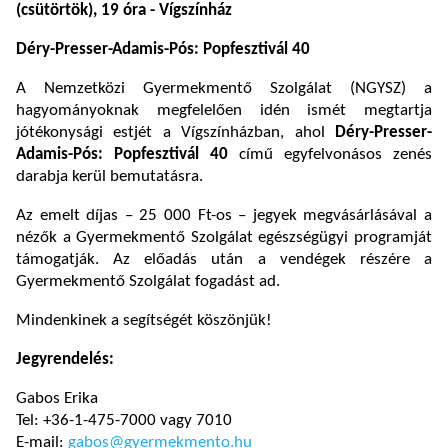
(csütörtök), 19 óra - Vígszínház
Déry-Presser-Adamis-Pós: Popfesztivál 40
A Nemzetközi Gyermekmentő Szolgálat (NGYSZ) a
hagyományoknak megfelelően idén ismét megtartja
jótékonysági estjét a Vígszínházban, ahol
Déry-Presser-
Adamis-Pós: Popfesztivál 40
című egyfelvonásos zenés
darabja kerül bemutatásra.
Az emelt díjas – 25 000 Ft-os – jegyek megvásárlásával a
nézők a Gyermekmentő Szolgálat egészségügyi programját
támogatják. Az előadás után a vendégek részére a
Gyermekmentő Szolgálat fogadást ad.
Mindenkinek a segítségét köszönjük!
Jegyrendelés:
Gabos Erika
Tel: +36-1-475-7000 vagy 7010
E-mail:
gabos@gyermekmento.hu