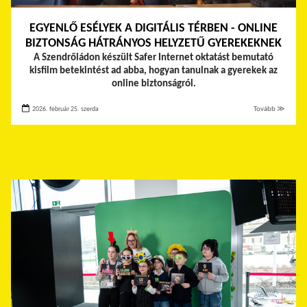
EGYENLŐ ESÉLYEK A DIGITÁLIS TÉRBEN - ONLINE
BIZTONSÁG HÁTRÁNYOS HELYZETŰ GYEREKEKNEK
A Szendrőládon készült Safer Internet oktatást bemutató
kisfilm betekintést ad abba, hogyan tanulnak a gyerekek az
online biztonságról.
2026. február 25. szerda
Tovább ≫