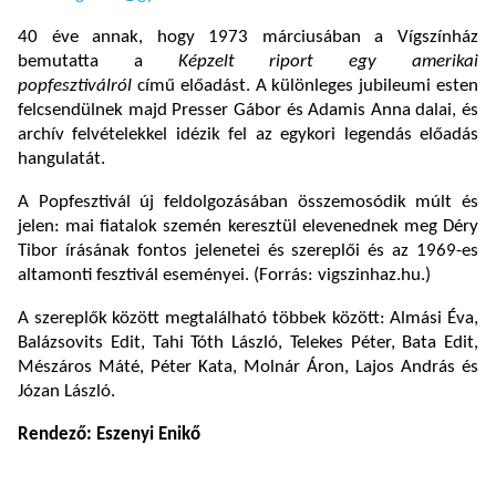
40 éve annak, hogy 1973 márciusában a Vígszínház
bemutatta a
Képzelt riport egy amerikai
popfesztiválról
című előadást. A különleges jubileumi esten
felcsendülnek majd Presser Gábor és Adamis Anna dalai, és
archív felvételekkel idézik fel az egykori legendás előadás
hangulatát.
A Popfesztivál új feldolgozásában összemosódik múlt és
jelen: mai fiatalok szemén keresztül elevenednek meg Déry
Tibor írásának fontos jelenetei és szereplői és az 1969-es
altamonti fesztivál eseményei. (Forrás: vigszinhaz.hu.)
A szereplők között megtalálható többek között: Almási Éva,
Balázsovits Edit, Tahi Tóth László, Telekes Péter, Bata Edit,
Mészáros Máté, Péter Kata, Molnár Áron, Lajos András és
Józan László.
Rendező: Eszenyi Enikő