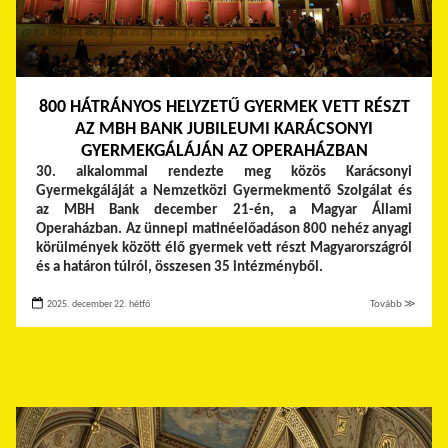
800 HÁTRÁNYOS HELYZETŰ GYERMEK VETT RÉSZT
AZ MBH BANK JUBILEUMI KARÁCSONYI
GYERMEKGÁLÁJÁN AZ OPERAHÁZBAN
30. alkalommal rendezte meg közös Karácsonyi
Gyermekgáláját a Nemzetközi Gyermekmentő Szolgálat és
az MBH Bank december 21-én, a Magyar Állami
Operaházban. Az ünnepi matinéelőadáson 800 nehéz anyagi
körülmények között élő gyermek vett részt Magyarországról
és a határon túlról, összesen 35 intézményből.
2025. december 22. hétfő
Tovább ≫