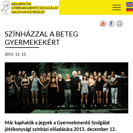
SZÍNHÁZZAL A BETEG
GYERMEKEKÉRT
2013. 11. 12.
Már kaphatók a jegyek a Gyermekmentő Szolgálat
jótékonysági színházi előadására 2013. december 12.