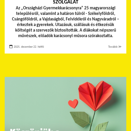
SZOLGÁLAT
Az „Országházi Gyermekkarácsonyra” 25 magyarországi
településről, valamint a határon túlról - Székelyföldről,
Csángóföldről, a Vajdaságból, Felvidékről és Nagyváradról –
érkeztek a gyerekek.
Utazásuk, szállásuk és étkezésük
költségét a szervezők biztosították. A diákokat népszerű
művészek, előadók karácsonyi műsora szórakoztatta.
2025. december 22. hétfő
Tovább ≫