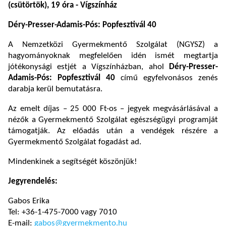
(csütörtök), 19 óra - Vígszínház
Déry-Presser-Adamis-Pós: Popfesztivál 40
A Nemzetközi Gyermekmentő Szolgálat (NGYSZ) a
hagyományoknak megfelelően idén ismét megtartja
jótékonysági estjét a Vígszínházban, ahol
Déry-Presser-
Adamis-Pós: Popfesztivál 40
című egyfelvonásos zenés
darabja kerül bemutatásra.
Az emelt díjas – 25 000 Ft-os – jegyek megvásárlásával a
nézők a Gyermekmentő Szolgálat egészségügyi programját
támogatják. Az előadás után a vendégek részére a
Gyermekmentő Szolgálat fogadást ad.
Mindenkinek a segítségét köszönjük!
Jegyrendelés:
Gabos Erika
Tel: +36-1-475-7000 vagy 7010
E-mail:
gabos@gyermekmento.hu