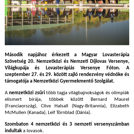
Második napjához érkezett a Magyar Lovasterápia
Szövetség 20. Nemzetközi és Nemzeti Díjlovas Versenye,
Világkupája és Lovasterápiás Versenye Fóton. A
szeptember 27. és 29. között zajló rendezvény védnöke és
támogatója a Nemzetközi Gyermekmentő Szolgálat.
A
nemzetközi zsűri
több tagja világbajnokságok és olimpiák
elismert bírája, többek között Bernard Maurel
(Franciaország), Clive Halsall (Nagy-Britannia), Elizabeth
McMullen (Kanada), Leif Törnblad (Dánia).
Szombaton 4 nemzetközi és 3 nemzeti versenyszámban
indultak
a lovasok.