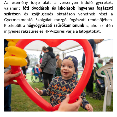
Az esemény ideje alatt a versenyen induló gyerekek,
valamint
fóti óvodások és iskolások ingyenes fogászati
szűrésen
és szájhigiénés oktatáson vehetnek részt a
Gyermekmentő Szolgálat mozgó fogászati rendelőjében.
Kitelepült a
nőgyógyászati szűrőkamionunk
is, ahol szintén
ingyenes rákszűrés és HPV-szűrés várja a látogatókat.