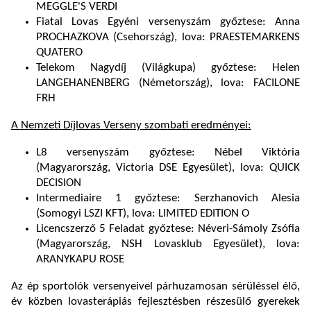
MEGGLE'S VERDI
Fiatal Lovas Egyéni versenyszám győztese: Anna
PROCHAZKOVA (Csehország), lova: PRAESTEMARKENS
QUATERO
Telekom Nagydíj (Világkupa) győztese: Helen
LANGEHANENBERG (Németország), lova: FACILONE
FRH
A Nemzeti Díjlovas Verseny szombati eredményei:
L8 versenyszám győztese: Nébel Viktória
(Magyarország, Victoria DSE Egyesület), lova: QUICK
DECISION
Intermediaire 1 győztese: Serzhanovich Alesia
(Somogyi LSZI KFT), lova: LIMITED EDITION O
Licencszerző 5 Feladat győztese: Néveri-Sámoly Zsófia
(Magyarország, NSH Lovasklub Egyesület), lova:
ARANYKAPU ROSE
Az ép sportolók versenyeivel párhuzamosan sérüléssel élő,
év közben lovasterápiás fejlesztésben részesülő gyerekek