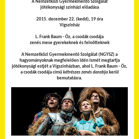
A Nemzetközi Gyermekmentő Szolgálat
jótékonysági színházi előadása
2015. december 22. (kedd), 19 óra
Vígszínház
L. Frank Baum - Óz, a csodák csodája
zenés mese gyerekeknek és felnőtteknek
A Nemzetközi Gyermekmentő Szolgálat (NGYSZ) a
hagyományoknak megfelelően idén ismét megtartja
jótékonysági estjét a Vígszínházban, ahol L. Frank Baum - Óz,
a csodák csodája című
kétrészes zenés darabja
kerül
bemutatásra.