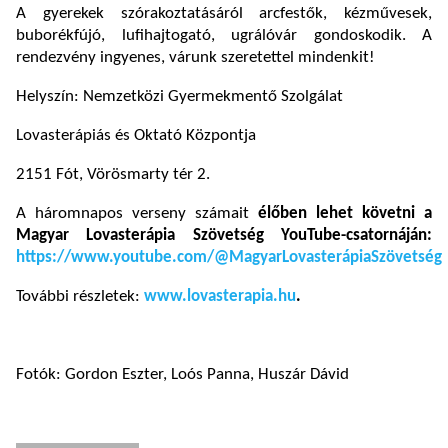
A gyerekek szórakoztatásáról arcfestők, kézművesek,
buborékfújó, lufihajtogató, ugrálóvár gondoskodik. A
rendezvény ingyenes, várunk szeretettel mindenkit!
Helyszín: Nemzetközi Gyermekmentő Szolgálat
Lovasterápiás és Oktató Központja
2151 Fót, Vörösmarty tér 2.
A háromnapos verseny számait
élőben lehet követni a
Magyar Lovasterápia Szövetség YouTube-csatornáján:
https://www.youtube.com/@MagyarLovasterápiaSzövetség
További részletek:
www.lovasterapia.hu
.
Fotók: Gordon Eszter, Loós Panna, Huszár Dávid