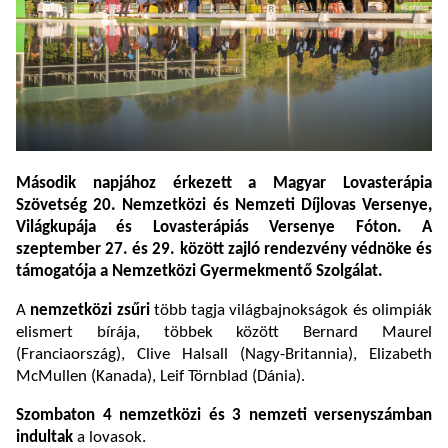
Második napjához érkezett a Magyar Lovasterápia
Szövetség 20. Nemzetközi és Nemzeti Díjlovas Versenye,
Világkupája és Lovasterápiás Versenye Fóton. A
szeptember 27. és 29. között zajló rendezvény védnöke és
támogatója a Nemzetközi Gyermekmentő Szolgálat.
A
nemzetközi zsűri
több tagja világbajnokságok és olimpiák
elismert bírája, többek között Bernard Maurel
(Franciaország), Clive Halsall (Nagy-Britannia), Elizabeth
McMullen (Kanada), Leif Törnblad (Dánia).
Szombaton 4 nemzetközi és 3 nemzeti versenyszámban
indultak
a lovasok.