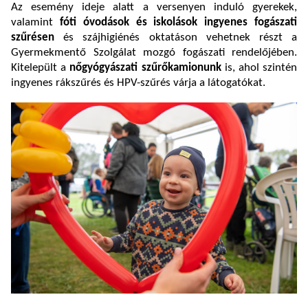
Az esemény ideje alatt a versenyen induló gyerekek,
valamint
fóti óvodások és iskolások ingyenes fogászati
szűrésen
és szájhigiénés oktatáson vehetnek részt a
Gyermekmentő Szolgálat mozgó fogászati rendelőjében.
Kitelepült a
nőgyógyászati szűrőkamionunk
is, ahol szintén
ingyenes rákszűrés és HPV-szűrés várja a látogatókat.