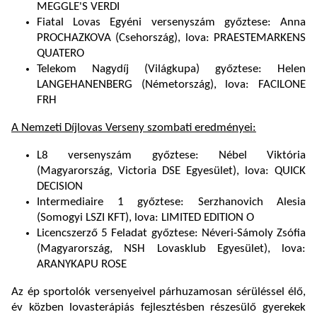
MEGGLE'S VERDI
Fiatal Lovas Egyéni versenyszám győztese: Anna
PROCHAZKOVA (Csehország), lova: PRAESTEMARKENS
QUATERO
Telekom Nagydíj (Világkupa) győztese: Helen
LANGEHANENBERG (Németország), lova: FACILONE
FRH
A Nemzeti Díjlovas Verseny szombati eredményei:
L8 versenyszám győztese: Nébel Viktória
(Magyarország, Victoria DSE Egyesület), lova: QUICK
DECISION
Intermediaire 1 győztese: Serzhanovich Alesia
(Somogyi LSZI KFT), lova: LIMITED EDITION O
Licencszerző 5 Feladat győztese: Néveri-Sámoly Zsófia
(Magyarország, NSH Lovasklub Egyesület), lova:
ARANYKAPU ROSE
Az ép sportolók versenyeivel párhuzamosan sérüléssel élő,
év közben lovasterápiás fejlesztésben részesülő gyerekek