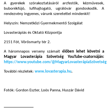
A gyerekek szórakoztatásáról arcfestők, kézművesek,
buborékfújó, lufihajtogató, ugrálóvár gondoskodik. A
rendezvény ingyenes, várunk szeretettel mindenkit!
Helyszín: Nemzetközi Gyermekmentő Szolgálat
Lovasterápiás és Oktató Központja
2151 Fót, Vörösmarty tér 2.
A háromnapos verseny számait
élőben lehet követni a
Magyar Lovasterápia Szövetség YouTube-csatornáján:
https://www.youtube.com/@MagyarLovasterápiaSzövetség
További részletek:
www.lovasterapia.hu
.
Fotók: Gordon Eszter, Loós Panna, Huszár Dávid