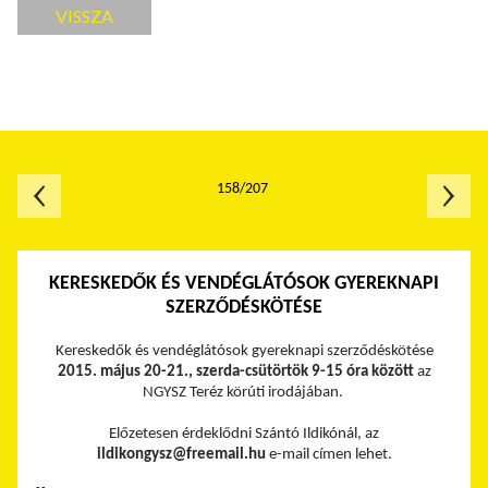
VISSZA
158/207
KERESKEDŐK ÉS VENDÉGLÁTÓSOK GYEREKNAPI
SZERZŐDÉSKÖTÉSE
Kereskedők és vendéglátósok gyereknapi szerződéskötése
2015. május 20-21., szerda-csütörtök 9-15 óra között
az
NGYSZ Teréz körúti irodájában.
Előzetesen érdeklődni Szántó Ildikónál, az
ildikongysz@freemail.hu
e-mail címen lehet.