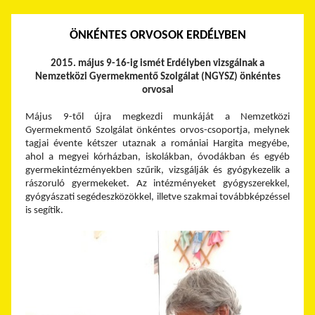
ÖNKÉNTES ORVOSOK ERDÉLYBEN
2015. május 9-16-ig ismét Erdélyben vizsgálnak a
Nemzetközi Gyermekmentő Szolgálat (NGYSZ) önkéntes
orvosai
Május 9-től újra megkezdi munkáját a Nemzetközi
Gyermekmentő Szolgálat önkéntes orvos-csoportja, melynek
tagjai évente kétszer utaznak a romániai Hargita megyébe,
ahol a megyei kórházban, iskolákban, óvodákban és egyéb
gyermekintézményekben szűrik, vizsgálják és gyógykezelik a
rászoruló gyermekeket. Az intézményeket gyógyszerekkel,
gyógyászati segédeszközökkel, illetve szakmai továbbképzéssel
is segítik.