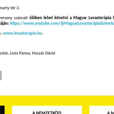
arty tér 2.
erseny számait
élőben lehet követni a Magyar Lovasterápia 
náján:
https://www.youtube.com/@MagyarLovasterápiaSzövet
k:
www.lovasterapia.hu
.
zter, Loós Panna, Huszár Dávid
A NEMZETKÖZI
A 