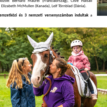
között Bernard Maurel (Franciaország), Clive Halsall
, Elizabeth McMullen (Kanada), Leif Törnblad (Dánia).
mzetközi és 3 nemzeti versenyszámban indultak
a