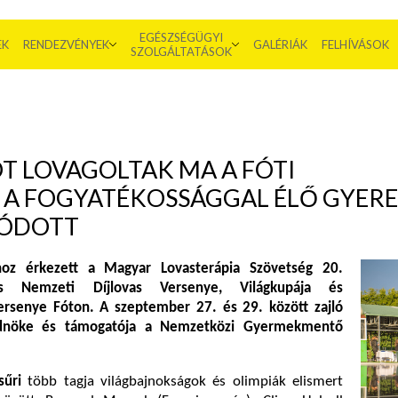
EGÉSZSÉGÜGYI
EK
RENDEZVÉNYEK
GALÉRIÁK
FELHÍVÁSOK
SZOLGÁLTATÁSOK
T LOVAGOLTAK MA A FÓTI
; A FOGYATÉKOSSÁGGAL ÉLŐ GYER
TÓDOTT
oz érkezett a Magyar Lovasterápia Szövetség 20.
s Nemzeti Díjlovas Versenye, Világkupája és
ersenye Fóton. A szeptember 27. és 29. között zajló
dnöke és támogatója a Nemzetközi Gyermekmentő
sűri
több tagja világbajnokságok és olimpiák elismert