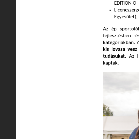
EDITION O
Licencszerz
Egyesület)
Az ép sportoló
fejlesztésben r
kategóriákban.
kis lovasa ves
tudásukat.
Az i
kaptak.