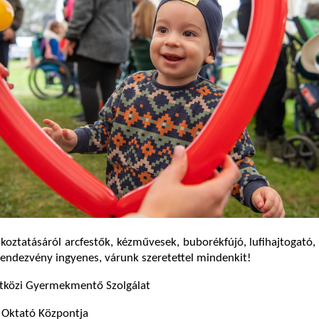
koztatásáról arcfestők, kézművesek, buborékfújó, lufihajtogató,
endezvény ingyenes, várunk szeretettel mindenkit!
tközi Gyermekmentő Szolgálat
s Oktató Központja