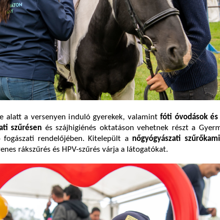
e alatt a versenyen induló gyerekek, valamint
fóti óvodások és
ati szűrésen
és szájhigiénés oktatáson vehetnek részt a Gye
 fogászati rendelőjében. Kitelepült a
nőgyógyászati szűrőkam
yenes rákszűrés és HPV-szűrés várja a látogatókat.