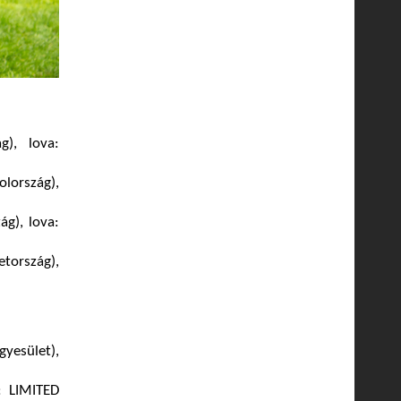
g), lova:
lország),
g), lova:
tország),
yesület),
: LIMITED