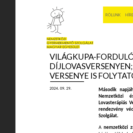
RÓLUNK
HÍR
VILÁGKUPA-FORDULÓ
DÍJLOVASVERSENYEN
VERSENYE IS FOLYTA
2024. 09. 29.
Második napjáh
Nemzetközi é
Lovasterápiás V
rendezvény vé
Szolgálat.
A
nemzetközi z