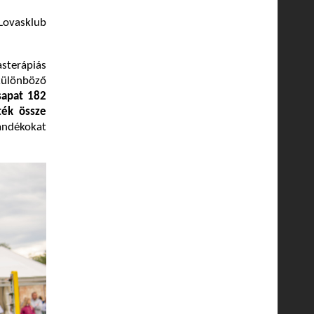
 Lovasklub
sterápiás
különböző
sapat
182
ték össze
ándékokat