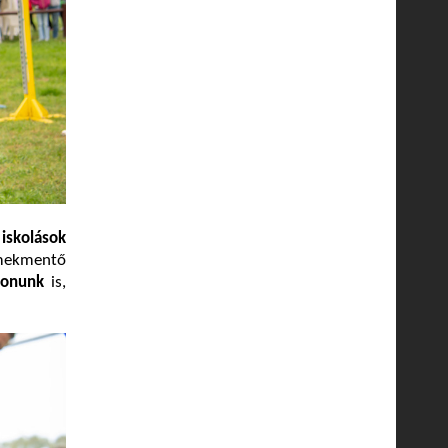
 iskolások
rmekmentő
ionunk
is,