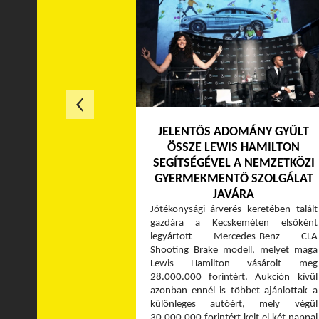
JELENTŐS ADOMÁNY GYŰLT
ÖSSZE LEWIS HAMILTON
SEGÍTSÉGÉVEL A NEMZETKÖZI
GYERMEKMENTŐ SZOLGÁLAT
JAVÁRA
Jótékonysági árverés keretében talált
gazdára a Kecskeméten elsőként
legyártott Mercedes-Benz CLA
Shooting Brake modell, melyet maga
Lewis Hamilton vásárolt meg
28.000.000 forintért. Aukción kívül
azonban ennél is többet ajánlottak a
különleges autóért, mely végül
30.000.000 forintért kelt el két nappal