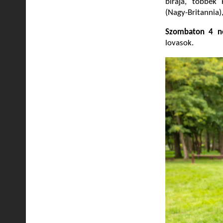
bírája, többek 
(Nagy-Britannia)
Szombaton 4 ne
lovasok.