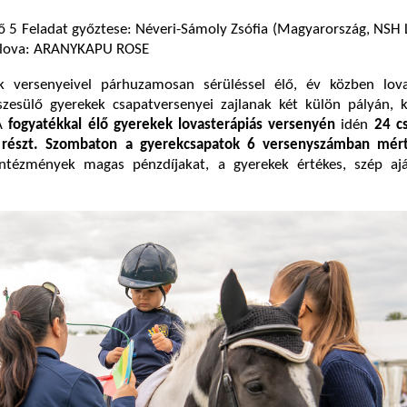
ő 5 Feladat győztese: Néveri-Sámoly Zsófia (Magyarország, NSH
, lova: ARANYKAPU ROSE
k versenyeivel párhuzamosan sérüléssel élő, év közben lova
észesülő gyerekek csapatversenyei zajlanak két külön pályán, 
 A
fogyatékkal élő gyerekek lovasterápiás versenyén
idén
24 c
z részt. Szombaton a gyerekcsapatok 6 versenyszámban mér
ntézmények magas pénzdíjakat, a gyerekek értékes, szép aj