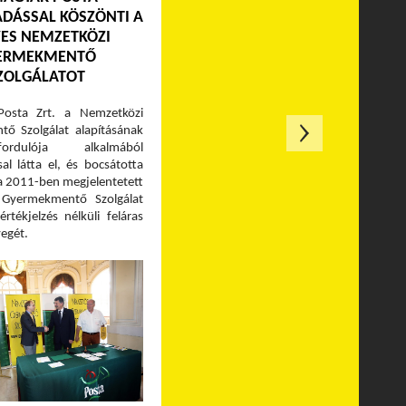
ADÁSSAL KÖSZÖNTI A
VES NEMZETKÖZI
ERMEKMENTŐ
ZOLGÁLATOT
osta Zrt. a Nemzetközi
ő Szolgálat alapításának
rdulója alkalmából
al látta el, és bocsátotta
a 2011-ben megjelentetett
 Gyermekmentő Szolgálat
értékjelzés nélküli feláras
yegét.