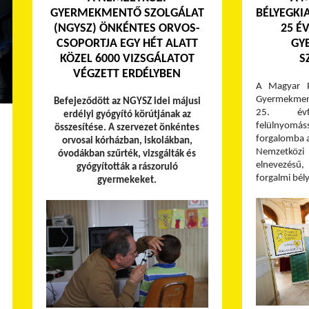
GYERMEKMENTŐ SZOLGÁLAT
BÉLYEGKI
(NGYSZ) ÖNKÉNTES ORVOS-
25 É
CSOPORTJA EGY HÉT ALATT
GY
KÖZEL 6000 VIZSGÁLATOT
S
VÉGZETT ERDÉLYBEN
A Magyar P
Gyermekment
Befejeződött az NGYSZ idei májusi
25. évfo
erdélyi gyógyító körútjának az
felülnyomáss
összesítése. A szervezet önkéntes
forgalomba 
orvosai kórházban, iskolákban,
Nemzetközi
óvodákban szűrték, vizsgálták és
elnevezésű, 
gyógyították a rászoruló
forgalmi bél
gyermekeket.