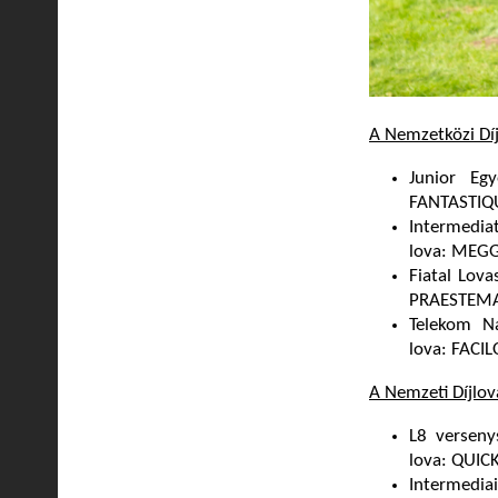
A Nemzetközi Dí
Junior Eg
FANTASTIQ
Intermedia
lova: MEGG
Fiatal Lov
PRAESTEM
Telekom N
lova: FACI
A Nemzeti Díjlo
L8 verseny
lova: QUIC
Intermedia