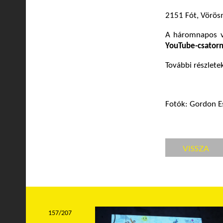
2151 Fót, Vörösm
A háromnapos v
YouTube-csator
További részlete
Fotók: Gordon Es
VISSZA
157/207