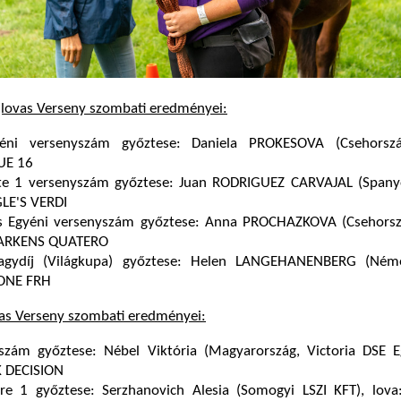
jlovas Verseny szombati eredményei:
yéni versenyszám győztese: Daniela PROKESOVA (Csehorszá
UE 16
te 1 versenyszám győztese: Juan RODRIGUEZ CARVAJAL (Spanyo
LE'S VERDI
as Egyéni versenyszám győztese: Anna PROCHAZKOVA (Csehorszá
ARKENS QUATERO
agydíj (Világkupa) győztese: Helen LANGEHANENBERG (Néme
LONE FRH
vas Verseny szombati eredményei:
szám győztese: Nébel Viktória (Magyarország, Victoria DSE Eg
K DECISION
ire 1 győztese: Serzhanovich Alesia (Somogyi LSZI KFT), lova