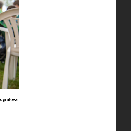
 ugrálóvár