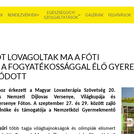
EGÉSZSÉGÜGYI
EK
RENDEZVÉNYEK
GALÉRIÁK
FELHÍVÁSOK
SZOLGÁLTATÁSOK
T LOVAGOLTAK MA A FÓTI
; A FOGYATÉKOSSÁGGAL ÉLŐ GYER
TÓDOTT
oz érkezett a Magyar Lovasterápia Szövetség 20.
s Nemzeti Díjlovas Versenye, Világkupája és
ersenye Fóton. A szeptember 27. és 29. között zajló
dnöke és támogatója a Nemzetközi Gyermekmentő
sűri
több tagja világbajnokságok és olimpiák elismert