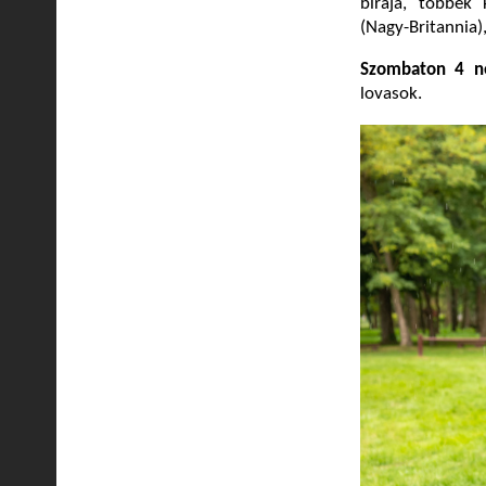
bírája, többek 
(Nagy-Britannia)
Szombaton 4 ne
lovasok.