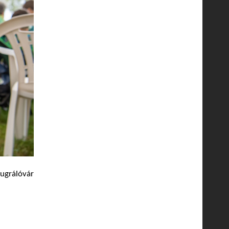
 ugrálóvár