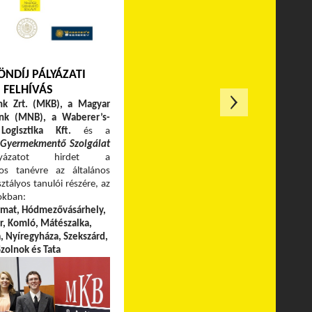
ÖNDÍJ PÁLYÁZATI
FELHÍVÁS
k Zrt. (MKB), a Magyar
nk (MNB), a Waberer’s-
Logisztika Kft.
és a
 Gyermekmentő Szolgálat
pályázatot hirdet a
os tanévre az általános
sztályos tanulói részére, az
okban:
rmat, Hódmezővásárhely,
r, Komló, Mátészalka,
a,
Nyíregyháza, Szekszárd,
zolnok és Tata