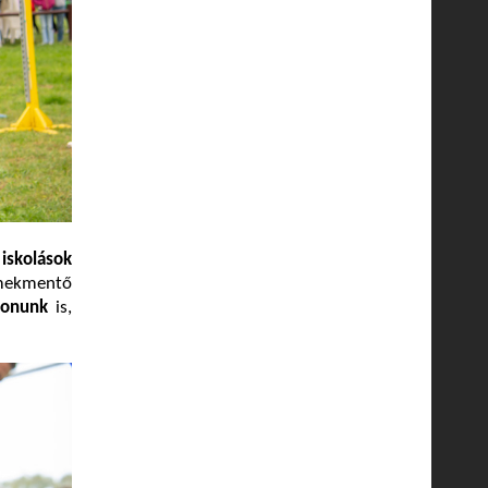
 iskolások
rmekmentő
ionunk
is,