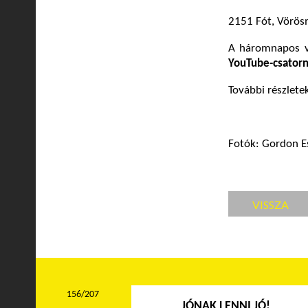
2151 Fót, Vörösm
A háromnapos v
YouTube-csator
További részlete
Fotók: Gordon Es
VISSZA
156/207
JÓNAK LENNI JÓ!