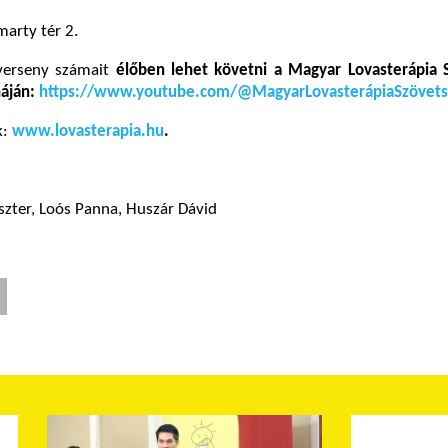
arty tér 2.
erseny számait
élőben lehet követni a Magyar Lovasterápia 
náján:
https://www.youtube.com/@MagyarLovasterápiaSzövet
k:
www.lovasterapia.hu
.
zter, Loós Panna, Huszár Dávid