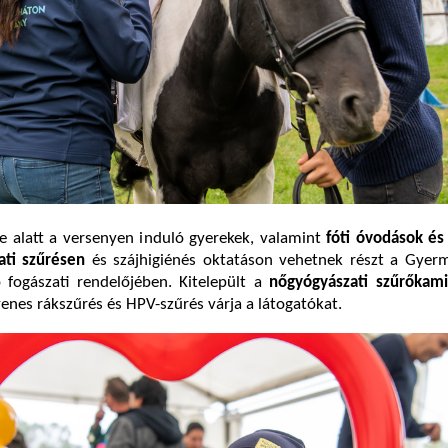
e alatt a versenyen induló gyerekek, valamint
fóti óvodások és
ati szűrésen
és szájhigiénés oktatáson vehetnek részt a Gye
 fogászati rendelőjében. Kitelepült a
nőgyógyászati szűrőkam
yenes rákszűrés és HPV-szűrés várja a látogatókat.