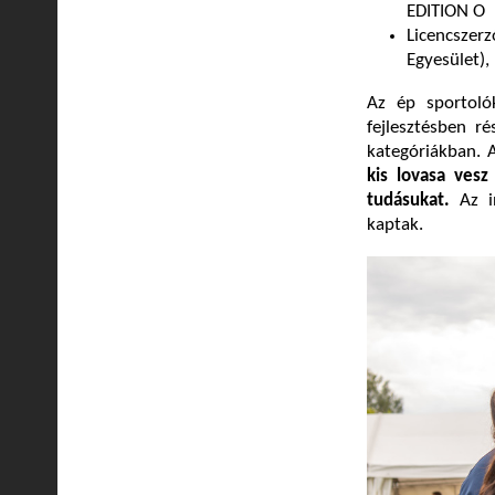
EDITION O
Licencszerz
Egyesület)
Az ép sportoló
fejlesztésben r
kategóriákban.
kis lovasa ves
tudásukat.
Az i
kaptak.