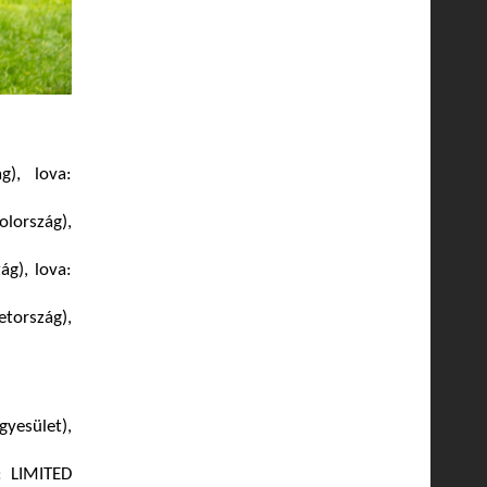
g), lova:
lország),
g), lova:
tország),
yesület),
: LIMITED