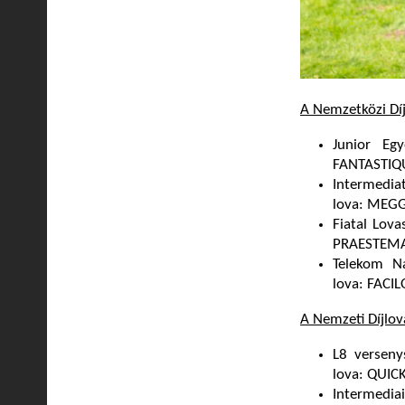
A Nemzetközi Dí
Junior Eg
FANTASTIQ
Intermedia
lova: MEGG
Fiatal Lov
PRAESTEM
Telekom N
lova: FACI
A Nemzeti Díjlo
L8 verseny
lova: QUIC
Intermedia