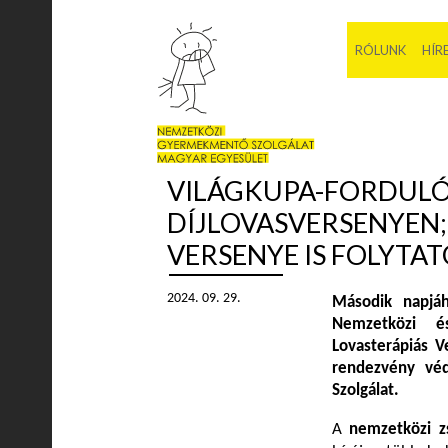
RÓLUNK
HÍR
VILÁGKUPA-FORDULÓ
DÍJLOVASVERSENYEN
VERSENYE IS FOLYTA
2024. 09. 29.
Második napjáh
Nemzetközi é
Lovasterápiás V
rendezvény vé
Szolgálat.
A
nemzetközi z