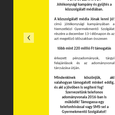
Jótékonysági kampány és gyűjtés a
közszolgálati médiában.
A közszolgálati média Jónak lenni jó!
című jótékonysági kampányában a
Nemzetközi Gyermekmentő Szolgálat
részére a december 13-i élőnapon és az
azt megelőző időszakban összesen
több mint 220 millió Ft támogatás
érkezett pénzadományok, tárgyi
felajánlások és az adományvonal
tárcsázása útján.
Mindenkinek köszönjük, aki
valahogyan támogatott minket eddig,
és aki a jövőben is segíteni fog!
Szervezetünk telefonos
adományvonala 2016-ban is
működik! Támogassa egy
telefonhívással vagy SMS-sel a
Gyermekmentő Szolgálatot!