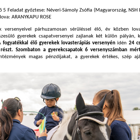
ő 5 Feladat győztese: Néveri-Sámoly Zsófia (Magyarország, NSH
, lova: ARANYKAPU ROSE
k versenyeivel párhuzamosan sérüléssel élő, év közben lova
észesülő gyerekek csapatversenyei zajlanak két külön pályán, 
 A
fogyatékkal élő gyerekek lovasterápiás versenyén
idén
24 c
z részt. Szombaton a gyerekcsapatok 6 versenyszámban mér
ntézmények magas pénzdíjakat, a gyerekek értékes, szép aj