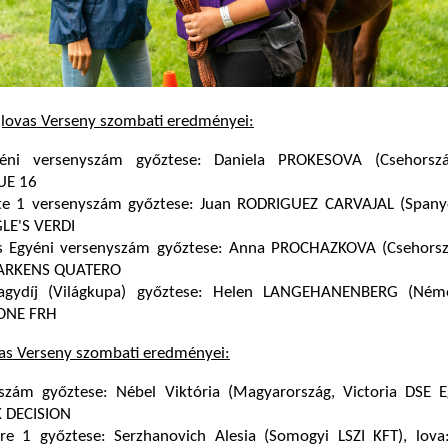
jlovas Verseny szombati eredményei:
yéni versenyszám győztese: Daniela PROKESOVA (Csehorszá
UE 16
te 1 versenyszám győztese: Juan RODRIGUEZ CARVAJAL (Spanyo
LE'S VERDI
as Egyéni versenyszám győztese: Anna PROCHAZKOVA (Csehorszá
ARKENS QUATERO
agydíj (Világkupa) győztese: Helen LANGEHANENBERG (Néme
LONE FRH
vas Verseny szombati eredményei:
szám győztese: Nébel Viktória (Magyarország, Victoria DSE Eg
K DECISION
ire 1 győztese: Serzhanovich Alesia (Somogyi LSZI KFT), lova