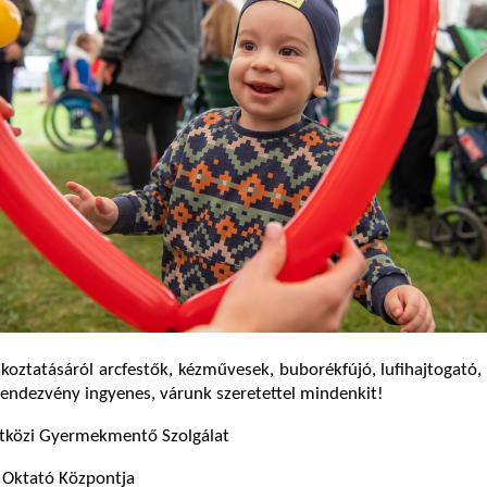
koztatásáról arcfestők, kézművesek, buborékfújó, lufihajtogató,
endezvény ingyenes, várunk szeretettel mindenkit!
tközi Gyermekmentő Szolgálat
s Oktató Központja