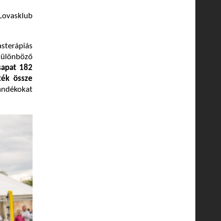
 Lovasklub
sterápiás
különböző
sapat
182
ték össze
ándékokat