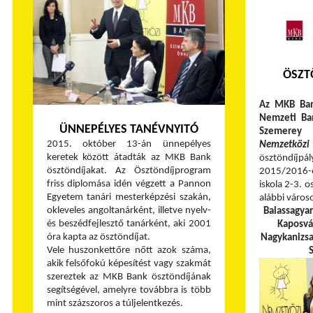
ÖSZT
Az MKB Ban
Nemzeti Ba
ÜNNEPÉLYES TANÉVNYITÓ
Szemerey 
2015. október 13-án ünnepélyes
Nemzetközi
keretek között átadták az MKB Bank
ösztöndíj
ösztöndíjakat. Az Ösztöndíjprogram
2015/2016-
friss diplomása idén végzett a Pannon
iskola 2-3. o
Egyetem tanári mesterképzési szakán,
alábbi város
okleveles angoltanárként, illetve nyelv-
Balassagya
és beszédfejlesztő tanárként, aki 2001
Kaposvá
óra kapta az ösztöndíjat.
Nagykanizs
Vele huszonkettőre nőtt azok száma,
S
akik felsőfokú képesítést vagy szakmát
szereztek az MKB Bank ösztöndíjának
segítségével, amelyre továbbra is több
mint százszoros a túljelentkezés.