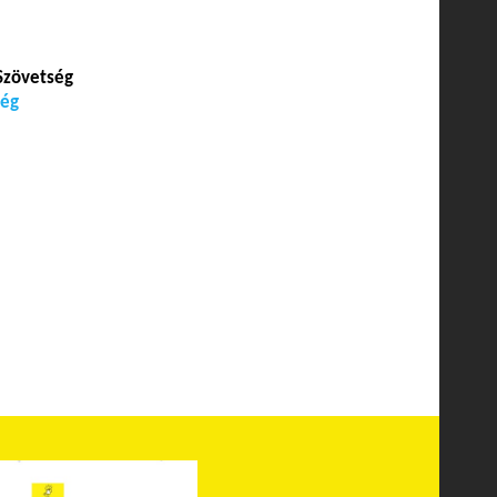
Szövetség
ség