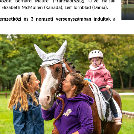
között Bernard Maurel (Franciaország), Clive Halsall
, Elizabeth McMullen (Kanada), Leif Törnblad (Dánia).
mzetközi és 3 nemzeti versenyszámban indultak
a