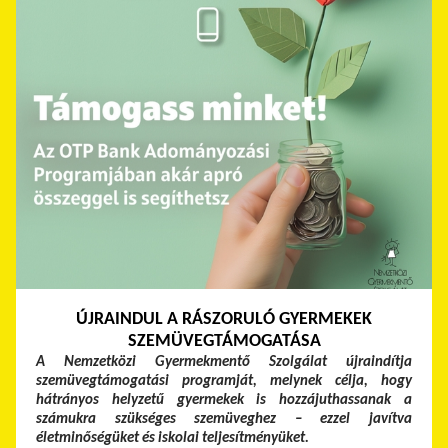
ÚJRAINDUL A RÁSZORULÓ GYERMEKEK
SZEMÜVEGTÁMOGATÁSA
A Nemzetközi Gyermekmentő Szolgálat újraindítja
szemüvegtámogatási programját, melynek célja, hogy
hátrányos helyzetű gyermekek is hozzájuthassanak a
számukra szükséges szemüveghez – ezzel javítva
életminőségüket és iskolai teljesítményüket.