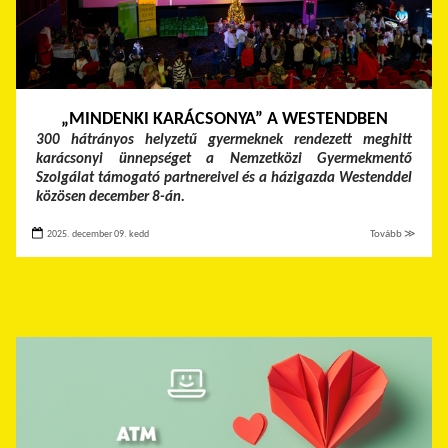
„MINDENKI KARÁCSONYA” A WESTENDBEN
300 hátrányos helyzetű gyermeknek rendezett meghitt
karácsonyi ünnepséget a Nemzetközi Gyermekmentő
Szolgálat támogató partnereivel és a házigazda Westenddel
közösen december 8-án.
2025. december 09. kedd
Tovább ≫