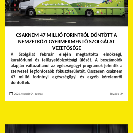
CSAKNEM 47 MILLIÓ FORINTRÓL DÖNTÖTT A
NEMZETKÖZI GYERMEKMENTŐ SZOLGÁLAT
VEZETŐSÉGE
A Szolgálat február elején megtartotta elnökségi,
kuratóriumi és felügyelőbizottsági ülését. A beszámolók
alapján változatlanul az egészségügyi programok jelentik a
szervezet legfontosabb fókuszterületét. Összesen csaknem
47 millió forintnyi egészségügyi és egyéb kérelemről
döntöttek.
2026. február 04. szerda
Tovább ≫