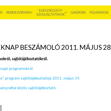
EGÉSZSÉGÜGYI
EK
RENDEZVÉNYEK
GALÉRIÁK
FELHÍVÁSOK
SZOLGÁLTATÁSOK
KNAP BESZÁMOLÓ 2011. MÁJUS 28
król, sajtótájékoztatókról.
knapi programokról
a” program sajtótájékoztatója 2011. május 19.
ányzattal közös sajtótájékoztató