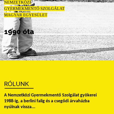
NEMZETKÖZI
GYERMEKMENTŐ SZOLGÁLAT
MAGYAR EGYESÜLET
1990 óta
RÓLUNK
A Nemzetközi Gyermekmentő Szolgálat gyökerei
1988-ig, a berlini falig és a csegődi árvaházba
nyúlnak vissza...