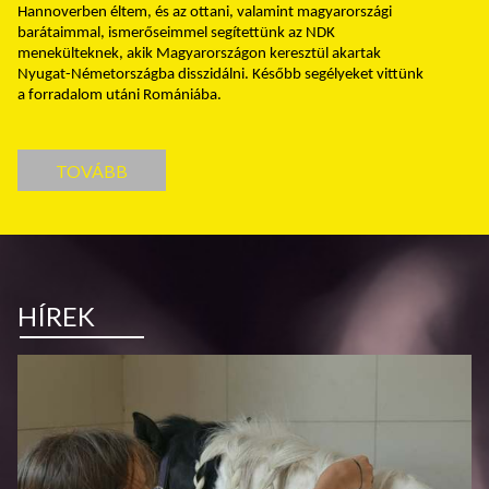
Hannoverben éltem, és az ottani, valamint magyarországi
barátaimmal, ismerőseimmel segítettünk az NDK
menekülteknek, akik Magyarországon keresztül akartak
Nyugat-Németországba disszidálni. Később segélyeket vittünk
a forradalom utáni Romániába.
TOVÁBB
HÍREK