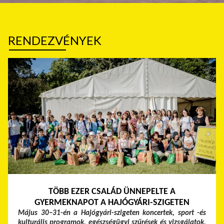
RENDEZVÉNYEK
TÖBB EZER CSALÁD ÜNNEPELTE A
GYERMEKNAPOT A HAJÓGYÁRI-SZIGETEN
Május 30–31-én a Hajógyári-szigeten koncertek, sport -és
kulturális programok, egészségügyi szűrések és vizsgálatok,