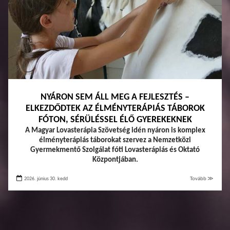
NYÁRON SEM ÁLL MEG A FEJLESZTÉS –
ELKEZDŐDTEK AZ ÉLMÉNYTERÁPIÁS TÁBOROK
FÓTON, SÉRÜLÉSSEL ÉLŐ GYEREKEKNEK
A Magyar Lovasterápia Szövetség idén nyáron is komplex
élményterápiás táborokat szervez a Nemzetközi
Gyermekmentő Szolgálat fóti Lovasterápiás és Oktató
Központjában.
2026. június 30. kedd
Tovább ≫