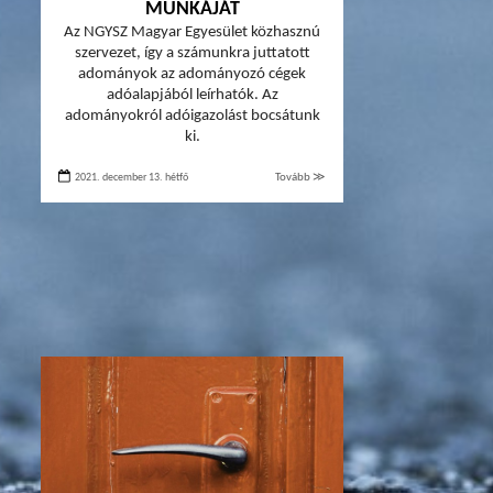
MUNKÁJÁT
Az NGYSZ Magyar Egyesület közhasznú
szervezet, így a számunkra juttatott
adományok az adományozó cégek
adóalapjából leírhatók. Az
adományokról adóigazolást bocsátunk
ki.
2021. december 13. hétfő
Tovább ≫