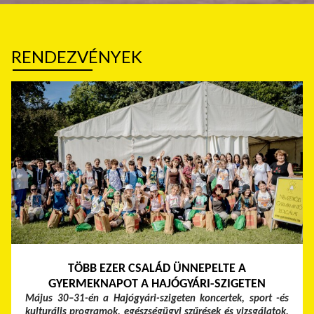
RENDEZVÉNYEK
TÖBB EZER CSALÁD ÜNNEPELTE A
GYERMEKNAPOT A HAJÓGYÁRI-SZIGETEN
Május 30–31-én a Hajógyári-szigeten koncertek, sport -és
kulturális programok, egészségügyi szűrések és vizsgálatok,