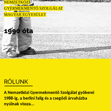
NEMZETKÖZI
GYERMEKMENTŐ SZOLGÁLAT
MAGYAR EGYESÜLET
1990 óta
RÓLUNK
A Nemzetközi Gyermekmentő Szolgálat gyökerei
1988-ig, a berlini falig és a csegődi árvaházba
nyúlnak vissza...