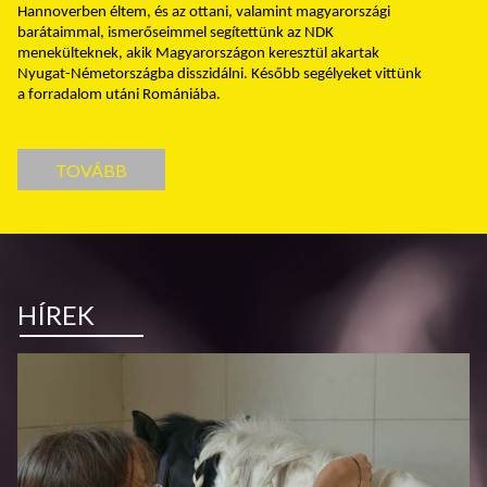
Hannoverben éltem, és az ottani, valamint magyarországi
barátaimmal, ismerőseimmel segítettünk az NDK
menekülteknek, akik Magyarországon keresztül akartak
Nyugat-Németországba disszidálni. Később segélyeket vittünk
a forradalom utáni Romániába.
TOVÁBB
HÍREK