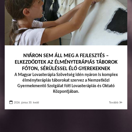
NYÁRON SEM ÁLL MEG A FEJLESZTÉS –
ELKEZDŐDTEK AZ ÉLMÉNYTERÁPIÁS TÁBOROK
FÓTON, SÉRÜLÉSSEL ÉLŐ GYEREKEKNEK
A Magyar Lovasterápia Szövetség idén nyáron is komplex
élményterápiás táborokat szervez a Nemzetközi
Gyermekmentő Szolgálat fóti Lovasterápiás és Oktató
Központjában.
2026. június 30. kedd
Tovább ≫