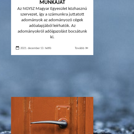
MUNKÁJÁT
Az NGYSZ Magyar Egyesület közhasznú
szervezet, így a számunkra juttatott
adományok az adományozó cégek
adóalapjából leírhatók. Az
adományokról adóigazolást bocsátunk
ki.
2021. december 13. hétfő
Tovább ≫